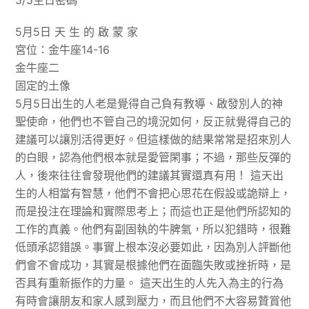
5/5生日密碼
5月5日 天 生 的 啟 蒙 家
宮位：金牛座14-16
金牛座二
固定的土像
5月5日出生的人老是覺得自己負有教導、啟發別人的神
聖使命，他們也不管自己的境況如何，反正就覺得自己的
建議可以讓別活得更好。但這樣做的結果常常是招來別人
的白眼，認為他們根本就是愛管閑事；不過，那些反彈的
人，後來往往會發現他們的建議其實還真有用！ 這天出
生的人相當有智慧，他們不會把心思花在假設或詭辯上，
而是投注在理論和實際思考上；而這也正是他們所認知的
工作的真義。他們有副固執的牛脾氣，所以犯錯時，很難
低頭承認錯誤。事實上根本沒必要如此，因為別人評斷他
們會不會成功，其實是根據他們在面臨失敗或挫折時，是
否具有重新振作的力量。 這天出生的人先入為主的行為
有時會讓朋友和家人感到壓力，而且他們不大容易贊賞他