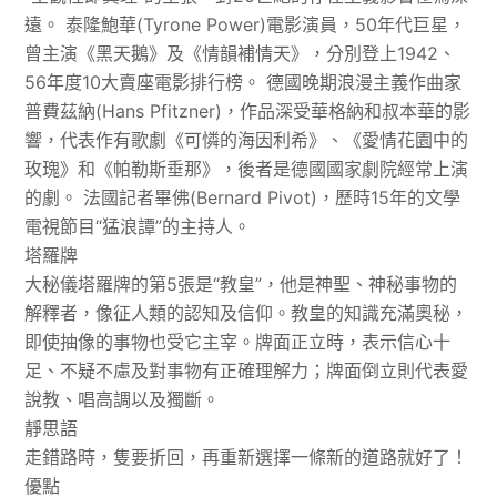
遠。 泰隆鮑華(Tyrone Power)電影演員，50年代巨星，
曾主演《黑天鵝》及《情韻補情天》，分別登上1942、
56年度10大賣座電影排行榜。 德國晚期浪漫主義作曲家
普費茲納(Hans Pfitzner)，作品深受華格納和叔本華的影
響，代表作有歌劇《可憐的海因利希》、《愛情花園中的
玫瑰》和《帕勒斯垂那》，後者是德國國家劇院經常上演
的劇。 法國記者畢佛(Bernard Pivot)，歷時15年的文學
電視節目“猛浪譚”的主持人。
塔羅牌
大秘儀塔羅牌的第5張是“教皇”，他是神聖、神秘事物的
解釋者，像征人類的認知及信仰。教皇的知識充滿奧秘，
即使抽像的事物也受它主宰。牌面正立時，表示信心十
足、不疑不慮及對事物有正確理解力；牌面倒立則代表愛
說教、唱高調以及獨斷。
靜思語
走錯路時，隻要折回，再重新選擇一條新的道路就好了！
優點