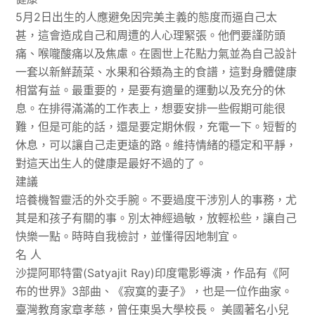
5月2日出生的人應避免因完美主義的態度而逼自己太
甚，這會造成自己和周遭的人心理緊張。他們要謹防頭
痛、喉嚨酸痛以及焦慮。在園世上花點力氣並為自己設計
一套以新鮮蔬菜、水果和谷類為主的食譜，這對身體健康
相當有益。最重要的，是要有適量的運動以及充分的休
息。在排得滿滿的工作表上，想要安排一些假期可能很
難，但是可能的話，還是要定期休假，充電一下。短暫的
休息，可以讓自己走更遠的路。維持情緒的穩定和平靜，
對這天出生人的健康是最好不過的了。
建議
培養機智靈活的外交手腕。不要過度干涉別人的事務，尤
其是和孩子有關的事。別太神經過敏，放輕松些，讓自己
快樂一點。時時自我檢討，並懂得因地制宜。
名 人
沙提阿耶特雷(Satyajit Ray)印度電影導演，作品有《阿
布的世界》3部曲、《寂寞的妻子》，也是一位作曲家。
臺灣教育家章孝慈，曾任東吳大學校長。 美國著名小兒