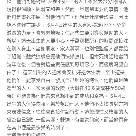
以，他們可絕對是“表裡不如一”的人！雖然大部分時間表
現得很溫順、圓滑又和善，然而一旦遇到重要的事情，他
們可是寧死不屈！對他們而言，理想比什麼者珍貴，因此
絕不會輕言讓步！ 5月4日出生的人有股穩定小心、孕育
滋長的力量，會緊緊地吸引住那些需要引導與幫助的人。
所以，這天出生的人要小心，千萬別把所有的時間都投注
在別人身上，諸如朋友、家人等等，也別把整個人都賣給
了組織。雖然這樣會讓他們快樂無比，但拼死拼活地奮鬥
幾年之後，便會對這些責任感到厭煩惡心，而極度渴望自
由了！ 這天出生的人通常會安排好退休生活，至少這是
他們唯一能享受自由，發展自己興趣的時候。他們算是晚
發型的人，一次大膽的改變（大概在40多歲或甚至50歲
時）可能會為他們帶來意想不到的成功和幸福。 5月4日
出生的人值得依賴，樂於幫助他人。他們不太擅長以言詞
來表達信念，往往會直接付諸行動。這些理性又樸實的人
會為自己創造一個美麗、舒適、有氣氛的家，而當他們身
在其中便是最快樂的時刻了。
幸運數字和守護星