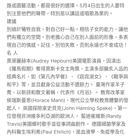
路或園藝活動，都是很好的選擇。5月4日出生的人要特
別注意他們的聲帶，特別是以講話或唱歌為業的。
建議
別過於犧牲自我，對自己好一點。相信子女的能力，讓他
們有獨立的空間。別老擔心自己在別人面前的形像，多表
現自己的情感。記住，別怕失敗，否則永遠也不會成功！
名 人
奧黛麗赫本(Audrey Hepburn)美國電影演員，因演出
《羅馬假期》奪得奧斯卡女主角獎，主演多部膾炙人品的
經典名片，如《第凡內早餐》、《窈窕淑女》、《戰爭與
和平》等，並且獻身公益活動不遺餘力。 臺灣作家羊子
喬，以新詩和散文著稱，代表作《月浴》。 教育改革家
侯瑞斯曼恩(Horace Mann)，現代公立學校教育體繫的發
起人。 英國探險家史貝克(John Hanning Speke)，第一
位發現非洲維多利亞湖的歐洲人。 藍迪崔維斯(Randy
Travis)美國鄉村歌手並從事詞曲創作。 德國細菌學家及
內科醫生埃利希(Paul Ehrlich)，是血液學、免疫學及化