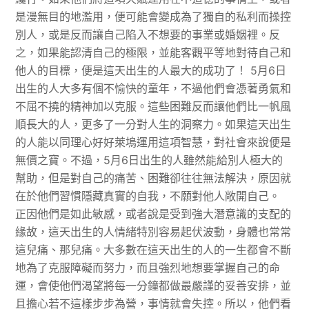
是漫無目的地濫用，便可能會變成為了獨自的私利而操控
別人，或是反而讓自己陷入不想要的事業或婚姻裡。反
之，如果能認清自己的極限，並能客觀平等地對待自己和
他人的目標，便是這天出生的人最大的成功了！ 5月6日
出生的人大多有個不愉快的童年，不過他們會憑著勇氣和
不屈不撓的精神加以克服。這些困難反而讓他們比一帆風
順長大的人，更多了一分對人生的洞察力。如果這天出生
的人能以同理心好好萊塢運用這項智慧，對社會來說便是
無價之寶。不過，5月6日出生的人雖然能給別人極大的
幫助，但是對自己的痛苦、困難卻往往無法解決，原因就
在於他們習慣隱藏真實的自我，不願對他人敞開自己。
正因他們是如此敏感，或者說是受到強大潛意識的支配的
緣故，這天出生的人情緒特別容易起伏波動，身體也常常
這兒痛、那兒痛。大多數在這天出生的人的一生都會不斷
地為了克服障礙而努力，而且強烈地想要掌握自己的命
運，會使他們渴望將每一分鐘都做最嚴謹的妥善安排，並
且擔心若不這樣步步為營，事情就會失控。所以，他們看