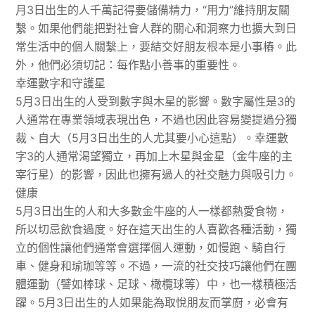
月3日出生的人千萬記得要儲備精力，“用力”維持朋友關
繫。如果他們能把對社會人群的關心和洞察力也擴大到日
常生活中的個人關繫上，要結交好朋友根本是小事樁。此
外，他們必須切記：每作點小善事的重要性。
幸運數字和守護星
5月3日出生的人受到數字與木星的影響。數字屬性是3的
人通常在專業領域表現出色，不過也因此容易變提過分獨
裁、自大（5月3日出生的人尤其要小心這點）。幸運數
字3的人通常渴望獨立，再加上木星與金星（金牛座的主
宰行星）的影響，因此也擁有過人的社交魅力與吸引力。
健康
5月3日出生的人和大多數金牛座的人一樣都熱愛食物，
所以切忌飲食過度。好在這天出生的人喜歡各種活動，獨
立的個性讓他們通常會選擇個人運動，如慢跑、騎自行
車、健身和瑜珈等等。不過，一流的社交技巧讓他們在團
體運動（譬如棒球、足球、橄欖球等）中，也一樣積極活
躍。5月3日出生的人如果能為取悅朋友而掌廚，必會有