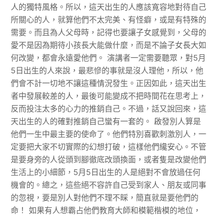
人的獨特風格。所以，這天出生的人應該寬容地對待自己
所關心的人，就算他們不太完美、有怪癖，或是有特殊的
需要。而且為人父母時，記得也要讓子女感覺到，父母的
愛不是因為期待小孩長大能做什麼，而是不論子女長大如
何改變，都會永遠愛他們。 演講者一定需要聽眾，對5月
5日出生的人來說，最悲慘的事就是沒人理他，所以，他
們會不計一切地不讓這種情況發生。正因如此，這天出生
者中發展較差的人，最後可能變成不把時間花在思考上，
反而投注太多的心力的推銷自己。不過，話又說回來，這
天出生的人的確對推銷自己蠻有一套的。 啟發別人算是
他們一生中最主要的使命了。他們特別喜歡刺激別人，一
定要把大家不切實際的幻想打破，這樣他們纔安心。不管
是要身旁的人從頭到腳徹底改頭換面，或者隻是改變他們
生活上的小細節，5月5日出生的人是絕對不會放過任何
機會的。總之，這些絕不容許自己受到家人、朋友或同事
的忽視，要是別人對他們不理不睬，簡直就是要他們的
命！ 如果有人想霸占他們教育大師和模範楷模的地位，