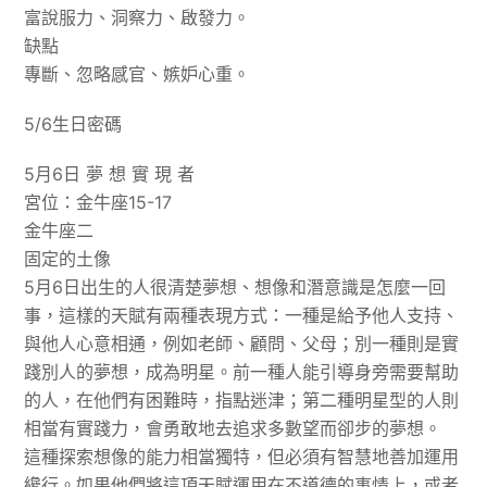
富說服力、洞察力、啟發力。
缺點
專斷、忽略感官、嫉妒心重。
5/6生日密碼
5月6日 夢 想 實 現 者
宮位：金牛座15-17
金牛座二
固定的土像
5月6日出生的人很清楚夢想、想像和潛意識是怎麼一回
事，這樣的天賦有兩種表現方式：一種是給予他人支持、
與他人心意相通，例如老師、顧問、父母；別一種則是實
踐別人的夢想，成為明星。前一種人能引導身旁需要幫助
的人，在他們有困難時，指點迷津；第二種明星型的人則
相當有實踐力，會勇敢地去追求多數望而卻步的夢想。
這種探索想像的能力相當獨特，但必須有智慧地善加運用
纔行。如果他們將這項天賦運用在不道德的事情上，或者