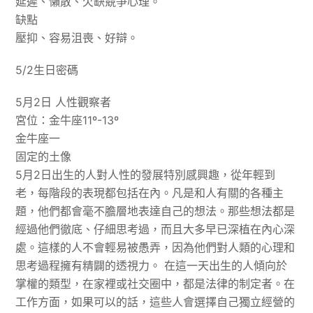
延遲、懶散、欠缺競爭心理。
缺點
壓抑、容易沮喪、好辯。
5/2生日密碼
5月2日 人性觀察者
宮位：金牛座11º-13º
金牛座一
固定的土像
5月2日出生的人對人性的發展特別感興趣，從年輕到
老，每階段的表現都包括在內。凡是和人有關的各種主
題，他們都會毫不膽層地表達自己的想法。那些想法都是
經過他們徹底、仔細思考過，而且大多早已深植在內心深
處。這樣的人不會輕易被愚弄，因為他們對人類的心理和
思考過程擁有精闢的透視力。 在這一天出生的人傾向於
掌權的類型，在家裡或社交圈中，都是法律的制定者。在
工作方面，如果可以的話，這些人會選擇自己獨立經營的