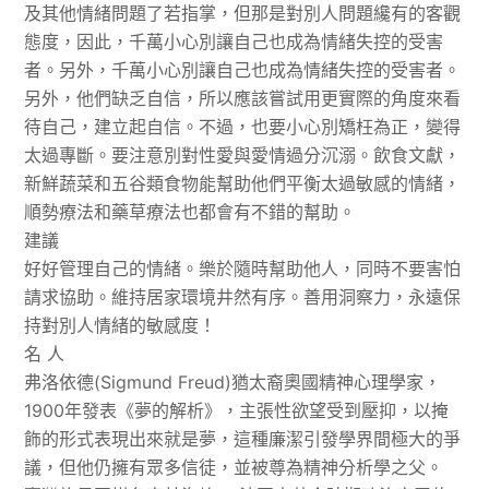
及其他情緒問題了若指掌，但那是對別人問題纔有的客觀
態度，因此，千萬小心別讓自己也成為情緒失控的受害
者。另外，千萬小心別讓自己也成為情緒失控的受害者。
另外，他們缺乏自信，所以應該嘗試用更實際的角度來看
待自己，建立起自信。不過，也要小心別矯枉為正，變得
太過專斷。要注意別對性愛與愛情過分沉溺。飲食文獻，
新鮮蔬菜和五谷類食物能幫助他們平衡太過敏感的情緒，
順勢療法和藥草療法也都會有不錯的幫助。
建議
好好管理自己的情緒。樂於隨時幫助他人，同時不要害怕
請求協助。維持居家環境井然有序。善用洞察力，永遠保
持對別人情緒的敏感度！
名 人
弗洛依德(Sigmund Freud)猶太裔奧國精神心理學家，
1900年發表《夢的解析》，主張性欲望受到壓抑，以掩
飾的形式表現出來就是夢，這種廉潔引發學界間極大的爭
議，但他仍擁有眾多信徒，並被尊為精神分析學之父。