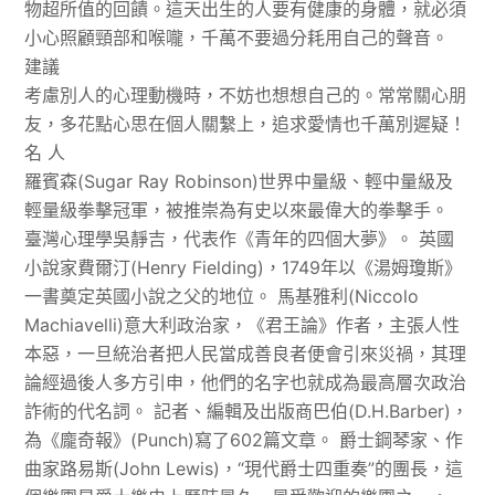
物超所值的回饋。這天出生的人要有健康的身體，就必須
小心照顧頸部和喉嚨，千萬不要過分耗用自己的聲音。
建議
考慮別人的心理動機時，不妨也想想自己的。常常關心朋
友，多花點心思在個人關繫上，追求愛情也千萬別遲疑！
名 人
羅賓森(Sugar Ray Robinson)世界中量級、輕中量級及
輕量級拳擊冠軍，被推崇為有史以來最偉大的拳擊手。
臺灣心理學吳靜吉，代表作《青年的四個大夢》。 英國
小說家費爾汀(Henry Fielding)，1749年以《湯姆瓊斯》
一書奠定英國小說之父的地位。 馬基雅利(Niccolo
Machiavelli)意大利政治家，《君王論》作者，主張人性
本惡，一旦統治者把人民當成善良者便會引來災禍，其理
論經過後人多方引申，他們的名字也就成為最高層次政治
詐術的代名詞。 記者、編輯及出版商巴伯(D.H.Barber)，
為《龐奇報》(Punch)寫了602篇文章。 爵士鋼琴家、作
曲家路易斯(John Lewis)，“現代爵士四重奏”的團長，這