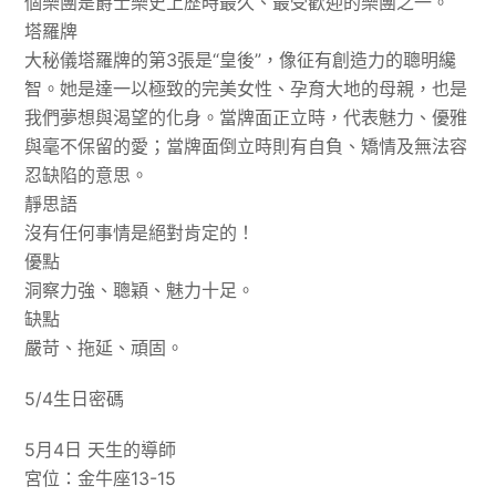
個樂團是爵士樂史上歷時最久、最受歡迎的樂團之一。
塔羅牌
大秘儀塔羅牌的第3張是“皇後”，像征有創造力的聰明纔
智。她是達一以極致的完美女性、孕育大地的母親，也是
我們夢想與渴望的化身。當牌面正立時，代表魅力、優雅
與毫不保留的愛；當牌面倒立時則有自負、矯情及無法容
忍缺陷的意思。
靜思語
沒有任何事情是絕對肯定的！
優點
洞察力強、聰穎、魅力十足。
缺點
嚴苛、拖延、頑固。
5/4生日密碼
5月4日 天生的導師
宮位：金牛座13-15