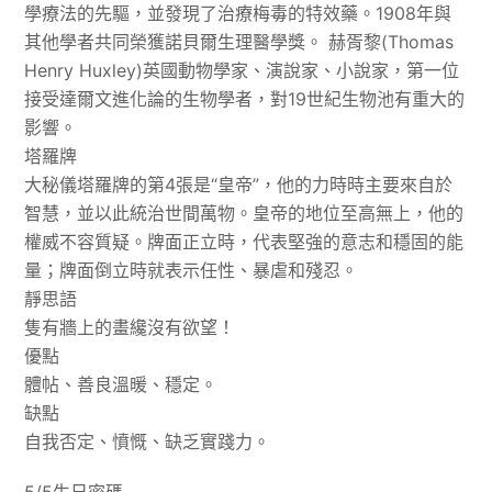
學療法的先驅，並發現了治療梅毒的特效藥。1908年與
其他學者共同榮獲諾貝爾生理醫學獎。 赫胥黎(Thomas
Henry Huxley)英國動物學家、演說家、小說家，第一位
接受達爾文進化論的生物學者，對19世紀生物池有重大的
影響。
塔羅牌
大秘儀塔羅牌的第4張是“皇帝”，他的力時時主要來自於
智慧，並以此統治世間萬物。皇帝的地位至高無上，他的
權威不容質疑。牌面正立時，代表堅強的意志和穩固的能
量；牌面倒立時就表示任性、暴虐和殘忍。
靜思語
隻有牆上的畫纔沒有欲望！
優點
體帖、善良溫暖、穩定。
缺點
自我否定、憤慨、缺乏實踐力。