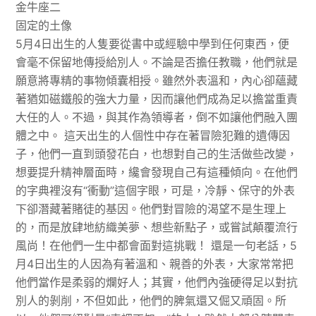
金牛座二
固定的土像
5月4日出生的人隻要從書中或經驗中學到任何東西，便
會毫不保留地傳授給別人。不論是否擔任教職，他們就是
願意將專精的事物傾囊相授。雖然外表溫和，內心卻蘊藏
著猶如磁鐵般的強大力量，因而讓他們成為足以擔當重責
大任的人。不過，與其作為領導者，倒不如讓他們融入團
體之中。 這天出生的人個性中存在著冒險犯難的遺傳因
子，他們一直到頭發花白，也想對自己的生活做些改變，
想要提升精神層面時，纔會發現自己有這種傾向。在他們
的字典裡沒有“衝動”這個字眼，可是，冷靜、保守的外表
下卻潛藏著賭徒的基因。他們對冒險的渴望不是生理上
的，而是放肆地紡織美夢、想些新點子，或嘗試顛覆流行
風尚！在他們一生中都會面對這挑戰！ 還是一句老話，5
月4日出生的人因為有著溫和、親善的外表，大家常常把
他們當作是柔弱的爛好人；其實，他們內強硬得足以對抗
別人的剝削，不但如此，他們的脾氣還又倔又頑固。所