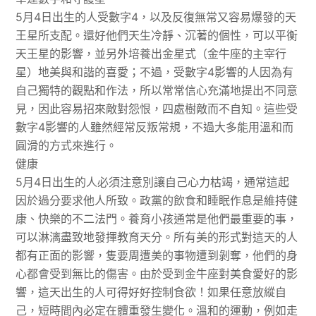
5月4日出生的人受數字4，以及反復無常又容易爆發的天
王星所支配。還好他們天生冷靜、沉著的個性，可以平衡
天王星的影響，並另外培養出金星式（金牛座的主宰行
星）地美與和諧的喜愛；不過，受數字4影響的人因為有
自己獨特的觀點和作法，所以常常信心充滿地提出不同意
見，因此容易招來敵對怨恨，四處樹敵而不自知。這些受
數字4影響的人雖然經常反叛常規，不過大多能用溫和而
圓滑的方式來進行。
健康
5月4日出生的人必須注意別讓自己心力枯竭，通常這起
因於過分要求他人所致。政黨的飲食和睡眠作息是維持健
康、快樂的不二法門。養育小孩通常是他們最重要的事，
可以淋漓盡致地發揮教育天分。所有美的形式對這天的人
都有正面的影響，隻要周遭美的事物遭到剝奪，他們的身
心都會受到無比的傷害。由於受到金牛座對美食愛好的影
響，這天出生的人可得好好控制食欲！如果任意放縱自
己，短時間內必定在體重發生變化。溫和的運動，例如走