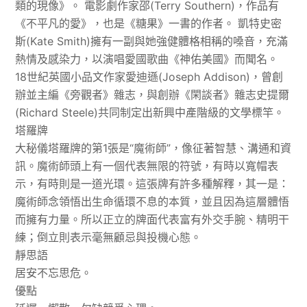
類的現像》。 電影劇作家邵(Terry Southern)，作品有
《不平凡的愛》，也是《糖果》一書的作者。 凱特史密
斯(Kate Smith)擁有一副與她強健體格相稱的嗓音，充滿
熱情及感染力，以演唱愛國歌曲《神佑美國》而聞名。
18世紀英國小品文作家愛迪遜(Joseph Addison)，曾創
辦並主編《旁觀者》雜志，與創辦《閑談者》雜志史提爾
(Richard Steele)共同制定出新興中產階級的文學標竿。
塔羅牌
大秘儀塔羅牌的第1張是“魔術師”，像征著智慧、溝通和資
訊。魔術師頭上有一個代表無限的符號，有時以寬帽表
示，有時則是一道光環。這張牌有許多種解釋，其一是：
魔術師念領悟出生命循環不息的本質，並且因為這層體悟
而擁有力量。所以正立的牌面代表富有外交手腕、精明干
練；倒立則表示毫無顧忌與投機心態。
靜思語
居安不忘思危。
優點