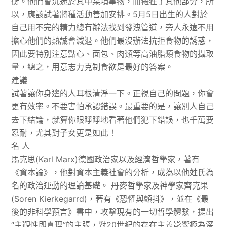
衡。他們會沉迷於其中某項事物，而犧牲了其他部分，所
以，應該試著將種活動善加安排。5月5日出生的人對於
自己用不完的精力總有辦法找到發洩管道，旁人永遠不用
擔心他們的熱誠會減退。他們最沒辦法抗拒食物的誘惑，
因此要特別注意點心、面包、肉類等高油脂類食物的攝取
量，總之，用意志力克制食欲是最好的答案。
建議
試著讓你身邊的人耳根清淨一下。正視自己的問題，你會
更有效率。不要害怕承認錯誤。最重要的是，讓別人自己
去下結論，就算你眼睜睜地看著他們犯下錯誤，也千萬要
忍耐，尤其對子女更是如此！
名 人
馬克思(Karl Marx)德國政治家以及經濟哲學家，著有
《資本論》，他對資本主義社會的分析，成為以他姓氏為
名的政治運動的理論基礎。 丹麥哲學家及神學家齊克果
(Soren Kierkegarrd)，著有《恐懼與顫抖》，並在《最
後的非科學預言》書中，攻擊現有的一切哲學體繫，提出
“主觀性即真理”的主張，對20世紀的存在主義影響極為深