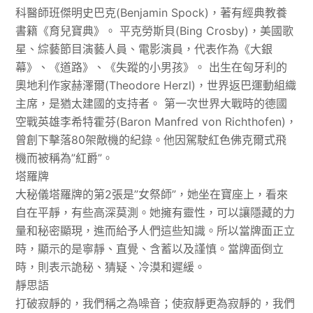
科醫師班傑明史巴克(Benjamin Spock)，著有經典教養
書籍《育兒寶典》。 平克勞斯貝(Bing Crosby)，美國歌
星、綜藝節目演藝人員、電影演員，代表作為《大銀
幕》、《道路》、《失蹤的小男孩》。 出生在匈牙利的
奧地利作家赫澤爾(Theodore Herzl)，世界返巴運動組織
主席，是猶太建國的支持者。 第一次世界大戰時的德國
空戰英雄李希特霍芬(Baron Manfred von Richthofen)，
曾創下擊落80架敵機的紀錄。他因駕駛紅色佛克爾式飛
機而被稱為”紅爵”。
塔羅牌
大秘儀塔羅牌的第2張是”女祭師”，她坐在寶座上，看來
自在平靜，有些高深莫測。她擁有靈性，可以讓隱藏的力
量和秘密顯現，進而給予人們這些知識。所以當牌面正立
時，顯示的是寧靜、直覺、含蓄以及謹慎。當牌面倒立
時，則表示詭秘、猜疑、冷漠和遲緩。
靜思語
打破寂靜的，我們稱之為噪音；使寂靜更為寂靜的，我們