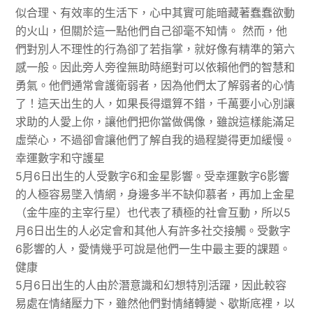
似合理、有效率的生活下，心中其實可能暗藏著蠢蠢欲動
的火山，但關於這一點他們自己卻毫不知情。 然而，他
們對別人不理性的行為卻了若指掌，就好像有精準的第六
感一般。因此旁人旁徨無助時絕對可以依賴他們的智慧和
勇氣。他們通常會護衛弱者，因為他們太了解弱者的心情
了！這天出生的人，如果長得還算不錯，千萬要小心別讓
求助的人愛上你，讓他們把你當做偶像，雖說這樣能滿足
虛榮心，不過卻會讓他們了解自我的過程變得更加緩慢。
幸運數字和守護星
5月6日出生的人受數字6和金星影響。受幸運數字6影響
的人極容易墜入情網，身邊多半不缺仰慕者，再加上金星
（金牛座的主宰行星）也代表了積極的社會互動，所以5
月6日出生的人必定會和其他人有許多社交接觸。受數字
6影響的人，愛情幾乎可說是他們一生中最主要的課題。
健康
5月6日出生的人由於潛意識和幻想特別活躍，因此較容
易處在情緒壓力下，雖然他們對情緒轉變、歇斯底裡，以