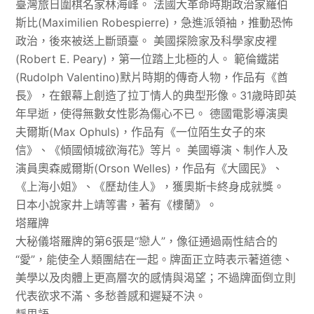
臺灣旅日圍棋名家林海峰。 法國大革命時期政治家羅伯
斯比(Maximilien Robespierre)，急進派領袖，推動恐怖
政治，後來被送上斷頭臺。 美國探險家及科學家皮裡
(Robert E. Peary)，第一位踏上北極的人。 範倫鐵諾
(Rudolph Valentino)默片時期的傳奇人物，作品有《酋
長》，在銀幕上創造了拉丁情人的典型形像。31歲時即英
年早逝，使得無數女性影為傷心不已。 德國電影導演奧
夫爾斯(Max Ophuls)，作品有《一位陌生女子的來
信》、《傾國傾城欲海花》等片。 美國導演、制作人及
演員奧森威爾斯(Orson Welles)，作品有《大國民》、
《上海小姐》、《歷劫佳人》，獲奧斯卡終身成就獎。
日本小說家井上靖等書，著有《樓蘭》。
塔羅牌
大秘儀塔羅牌的第6張是“戀人”，像征通過兩性結合的
“愛”，能使全人類團結在一起。牌面正立時表示著道德、
美學以及肉體上更高層次的感情與渴望；不過牌面倒立則
代表欲求不滿、多愁善感和遲疑不決。