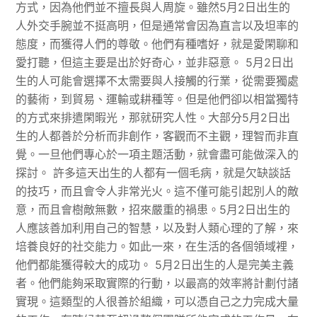
方式，因為他們並不擅長與人周旋。雖然5月2日出生的
人外交手腕並不挺高明，但是通常會因為直言以及坦率的
態度，而獲得人們的尊敬。他們有種嗜好，就是愛閑聊和
愛打聽，但這主要是出於好奇心，並非惡意。 5月2日出
生的人可能會選擇不太需要與人接觸的行業，從需要獨處
的藝術，到貿易、運輸或耕種等。但是他們卻以相當獨特
的方式來排遣閑暇光，那就研究人性。大部分5月2日出
生的人都善於分析而非創作，客觀而不主觀，理智而非直
覺。一旦他們專心於一項主題活動，就會盡可能做深入的
探討。 許多這天出生的人都有一個毛病，就是欠缺談話
的技巧，而且會令人非常光火。這不僅可能引起別人的敵
意，而且會樹敵無數，招來嚴重的禍患。5月2日出生的
人應該善加利用自己的智慧，以及對人類心理的了解，來
培養良好的社交能力。如此一來，在生活的各個領域裡，
他們都能獲得較大的成功。 5月2日出生的人是完美主義
者。他們能夠采取實際的行動，以最高的效率將計劃付諸
實現。這類型的人很善於組織，可以憑自己之力完成大量