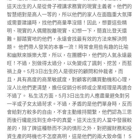
這天出生的人是從骨子裡講求務實的現實主義者。他們的
智慧絕對是高人一等的，所以他們的家人在面臨重大氛擇
或需要建議時，找他們商量準沒錯！因此，想要這些精
明、現實的人偶爾脫離現實、幻想一下，簡直比登天還
難。腳踏實地的他們，永遠會找最有效的方法來解決問
題。 他們帶人發笑的本事一流！時常會用些有趣的比喻
和幽默來娛樂大眾，所以，在團體中，他們的人氣永遠最
旺！不過，別做得太過分，以免變成了諷刺、挖苦，而惹
禍上身。5月3日出生的人是很好的顧問和仲裁者，而
且，具有高度的商業敏感度，對顧客的購買動機和心理，
沒人比他們更清楚，擔任促銷分析師或企業經理是再適合
不過了。 私生活方面，5月3日出生的人應盡量避免對另
一半或子女太過苛求。不過，矛盾的是他們單身時，反而
會給對方較多的自由，不會主動維持關繫，他們認為三思
而後行纔能找到生命中的真愛。這天出生的人當中發展較
差的，除了牌這種懸而不決的情形之外，對把握財務和投
資生產的時機也不怎麼高明，這是他們的兩大致命傷！ 5