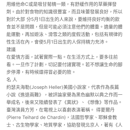
用維他命C或是吸甘菊精一類，有舒緩作用的草藥揮發
劑。由於對食物的知識很豐富，而且味蕾發展良好，所以
對於大部 分5月1日出生的人來說，要維持良好均衡的飲
食並不是問題，但是可能必須注意他們的體重。適量的體
能運動，再加遊泳、滑雪之類的度假活動，包括有規律的
性生活在內，會使5月1日出生的人保持精力充沛。
建議
在愛情方面，試著實際一點。在生活方式上，要多往前
看。一旦作了計劃，切記要付諸實現。若不想讓生命的腳
步停滯，有時候還得冒必要的險。
名 人
約瑟夫海勒(Joseph Heller)美國小說家，代表作為長篇
小說《進退兩難》，被評論家譽為黑色幽默以典之作而一
舉成名，後來又陸續發表了《異狀》、《想像》等作品。
臺灣演員方芳，在電視上以喜劇表演著稱。 得夏爾丹
(Pierre Teihard de Chardin)，法國哲學家、耶穌會教
士、古生物學家、地質學家，協助發現北京人，著有《人