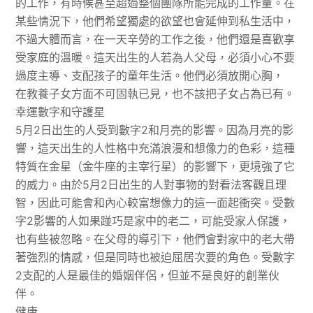
的工作，有時候甚至超過整個團隊所能完成的工作量。在
某些情況下，他們希望獨處的欲望也會延伸到私生活中，
不過大體而言，在一天辛勞的工作之後，他們還是喜歡享
受家庭的溫暖。這天出生的人若為人父母，必須小心不要
過度主導、支配孩子的童年生活。他們必須放開心胸，
在教養子女方面不可固執已見，也不該把子女占為已有。
幸運數字和守護星
5月2日出生的人受到數字2和月亮的影響。因為月亮的影
響，這天出生的人性格中充滿浪漫和想像力的色彩，這種
特質在金星（金牛座的主宰行星）的影響下，更境強了它
的威力。由於5月2日出生的人對事物的對看法客觀且理
智，因此可能會和內心較富想像力的這一面起衝突。受數
字2影響的人如果踫巧是家中的老二，可能受家人保護，
也有些被忽略。在父母的導引下，他們會對家中的老大帶
著強烈的情感，但是同時也被迫屈居次要的角色。受數字
2支配的人是最佳的婚姻伴侶，但並不是良好的創業伙
伴。
健康