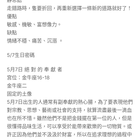
靜思語
走錯路時，隻要折回，再重新選擇一條新的道路就好了！
優點
敏感、機敏、富想像力。
缺點
情緒不穩、痛苦、沉溺 。
5/7生日密碼
5月7日 絕 對 的 奉 獻 者
宮位：金牛座16-18
金牛座二
固定的土像
5月7日出生的人通常有副奉獻的熱心腸，為了要表現他們
對宗教、思想、藝術或社會的支持，就算流盡最後一滴血
也在所不惜。雖然他們不是把金錢擺在第一位的人，但是
很懂得品味生活，可以享受於能帶來歡樂的一切物質。或
許正因為他們並不汲汲於財富，所以在追求理想的過程中