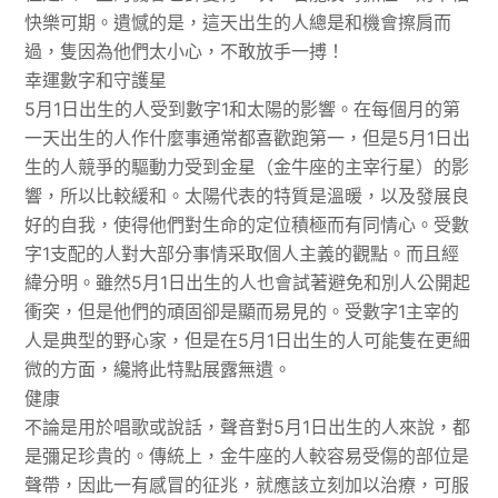
快樂可期。遺憾的是，這天出生的人總是和機會擦肩而
過，隻因為他們太小心，不敢放手一搏！
幸運數字和守護星
5月1日出生的人受到數字1和太陽的影響。在每個月的第
一天出生的人作什麼事通常都喜歡跑第一，但是5月1日出
生的人競爭的驅動力受到金星（金牛座的主宰行星）的影
響，所以比較緩和。太陽代表的特質是溫暖，以及發展良
好的自我，使得他們對生命的定位積極而有同情心。受數
字1支配的人對大部分事情采取個人主義的觀點。而且經
緯分明。雖然5月1日出生的人也會試著避免和別人公開起
衝突，但是他們的頑固卻是顯而易見的。受數字1主宰的
人是典型的野心家，但是在5月1日出生的人可能隻在更細
微的方面，纔將此特點展露無遺。
健康
不論是用於唱歌或說話，聲音對5月1日出生的人來說，都
是彌足珍貴的。傳統上，金牛座的人較容易受傷的部位是
聲帶，因此一有感冒的征兆，就應該立刻加以治療，可服