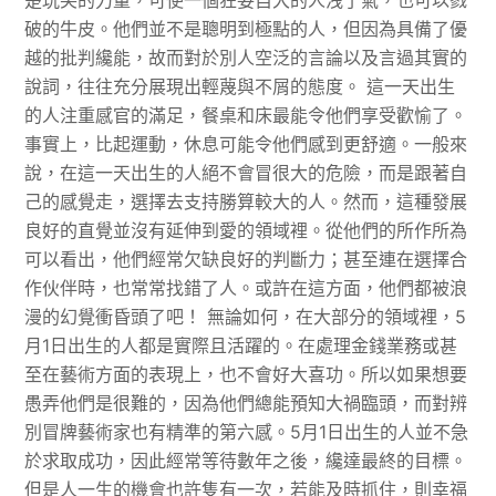
楚玩笑的力量，可使一個狂妄自大的人洩了氣，也可以戮
破的牛皮。他們並不是聰明到極點的人，但因為具備了優
越的批判纔能，故而對於別人空泛的言論以及言過其實的
說詞，往往充分展現出輕蔑與不屑的態度。 這一天出生
的人注重感官的滿足，餐桌和床最能令他們享受歡愉了。
事實上，比起運動，休息可能令他們感到更舒適。一般來
說，在這一天出生的人絕不會冒很大的危險，而是跟著自
己的感覺走，選擇去支持勝算較大的人。然而，這種發展
良好的直覺並沒有延伸到愛的領域裡。從他們的所作所為
可以看出，他們經常欠缺良好的判斷力；甚至連在選擇合
作伙伴時，也常常找錯了人。或許在這方面，他們都被浪
漫的幻覺衝昏頭了吧！ 無論如何，在大部分的領域裡，5
月1日出生的人都是實際且活躍的。在處理金錢業務或甚
至在藝術方面的表現上，也不會好大喜功。所以如果想要
愚弄他們是很難的，因為他們總能預知大禍臨頭，而對辨
別冒牌藝術家也有精準的第六感。5月1日出生的人並不急
於求取成功，因此經常等待數年之後，纔達最終的目標。
但是人一生的機會也許隻有一次，若能及時抓住，則幸福