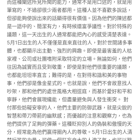
而這種闡述所見所聞的能力，通常不是用口述的，就是用
筆寫的，不過卻很少兩者都用。這種人並不喜歡多說話，
但卻能夠使說出來的話顯得很有價值。因為他們的陳述都
是一語中的、簡潔有力，有時候還富爭議性。對於特殊的
議題，這一天出生的人通常都能把內心的感受清楚表達。
5月1日出生的人不僅僅是直來直往的人，對於世間諸多事
體，也都顯示出主動、強烈的興趣。即使是最害羞的人枯
家裡、公司或社團嗜附采取特定的立場。無論如何，他們
往因為誠實而且受到敬重，即使是對他們很重要的議題，
也都能坦坦率直言；難得的是，在對待和諧和美的事物
事，他們卻是像金星式的。也就是說，他們不會故意找人
吵架，那和他們的處世風格大相逕庭，而基於愛好和平和
寧靜，他們會展現纔能，但盡量避免與人發生衝突。 對
付那些妨礙安寧的人，他們主要的防御武器，就是尖銳的
智慧和帶刀帶箭的幽默感；而優越的注意和觀察力，也為
他們提供了足夠的彈藥。這種貶抑別人的偽裝和傲慢的天
分，經常能為他們贏得圈內人的尊敬。5月1日出生的人清