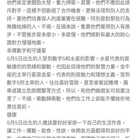
他們肯定會醋勁大發，奮力捍衛。其實，他們不應如此排
斥對手，這樣不但斷絕了合作機會，更無法得到別人的支
持。要他們培養容人的度量實在很難，特別是對那些行為
無趣枯燥的人。不過，反過來說，隻要他們覺得別人有進
步，不管進步是多麼小、多麼慢，他們絕對有最大的耐心
跟對方慢慢地磨。
幸運數字和守護星
5月5日出生的人受到數字5和水星的影響。水星代表的是
敏捷的的思緒和變動，也因此倍增他們的智慧力量。金牛
座的主宰行星是金星，代表的則是魅力和理想主義，受到
數字5所主宰的人，往往喜好冒險，甚至會嘗試賭博、飆
車或建立危險關繫等方式，所以，和他們做朋友可就要注
意了。不過，衝動歸衝動，他們在工作上卻能不懼挫折地
勇往直前。
健康
5月5日出生的人應該要好好安排一下自己的生活作息，
讓工作、運動、飲食、性欲、休閑各方面都得到良好的平