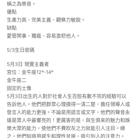
稱之為樂音。
優點
生產力高、完美主義、觀察力敏銳。
缺點
愛管閑事、獨裁、容易激怒他人。
5/3生日密碼
5月3日 現實主義者
宮位：金牛座12º-14º
金牛座二
固定的土像
5月3日出生的人對於社會人生百態有數不完的經驗可以
告訴他人。他們把群眾心理摸得一清二楚，擔任領導人或
發言人的能力更強。不論是用語言或文字，他們的聲音永
遠是眾人中最響亮的！更厲害的是，與生俱來的魅力和娛
樂大眾的能力，使他們不費吹灰之力就能引人注目。總
之，他們知道用感生和理性並施，吸引別人的注意力。